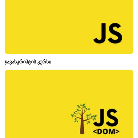
ჯავასკრიპტის კურსი