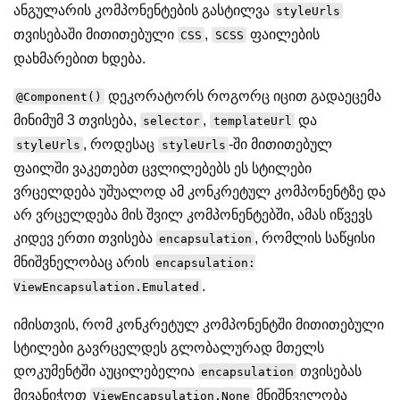
ანგულარის კომპონენტების გასტილვა
styleUrls
თვისებაში მითითებული
,
ფაილების
CSS
SCSS
დახმარებით ხდება.
დეკორატორს როგორც იცით გადაეცემა
@Component()
მინიმუმ 3 თვისება,
,
და
selector
templateUrl
, როდესაც
-ში მითითებულ
styleUrls
styleUrls
ფაილში ვაკეთებთ ცვლილებებს ეს სტილები
ვრცელდება უშუალოდ ამ კონკრეტულ კომპონენტზე და
არ ვრცელდება მის შვილ კომპონენტებში, ამას იწვევს
კიდევ ერთი თვისება
, რომლის საწყისი
encapsulation
მნიშვნელობაც არის
encapsulation:
.
ViewEncapsulation.Emulated
იმისთვის, რომ კონკრეტულ კომპონენტში მითითებული
სტილები გავრცელდეს გლობალურად მთელს
დოკუმენტში აუცილებელია
თვისებას
encapsulation
მივანიჭოთ
მნიშნველობა
ViewEncapsulation.None