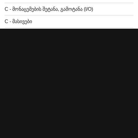
C - მონაცემების შეტანა, გამოტანა (I/O)
C - მასივები
C - ციკლები
C - ფუნქციები
C - მიმთითებლები (Pointers)
პროგრამირების კურსები
HTML, CSS
JavaScript
TypeScript
Angular
ReactJS
NodeJS
C
დიზაინ სისტემა