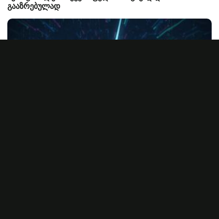
გააზრებულად
როგორ ინახება ინფორმაცია. რა არის Bit და Byte?
ორი ცვლადის ალგორითმი
შებრუნებული სიტყვის ალგორითმი